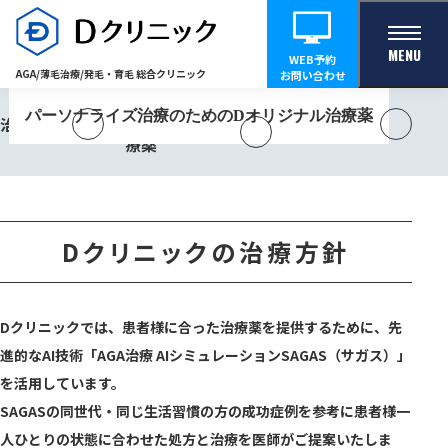
AGA治療薬の処方について
MENU
WEB予約
AGA/薄毛治療/
発毛・育毛 総合クリニック
お問い合わせ
パーソナライズ治療のためのDオリジナル治療薬
Dオリジナル治
治療方針
単剤治療薬
療薬
Dクリニックの治療方針
Dクリニックでは、患者様に合った治療薬を提供するために、先
進的なAI技術「AGA治療 AIシミュレーションSAGAS（サガス）」
を活用しています。
SAGASの同世代・同じ生活習慣の方の成功症例を参考に患者様一
人ひとりの状態に合わせた処方と治療を医師がご提案いたしま