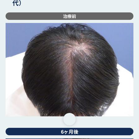
代）
治療前
6ヶ月後