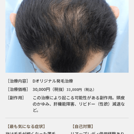
［治療内容］
Dオリジナル発毛治療
［治療価格］
30,000円（税抜）
33,000円（税込）
［副作用］
この治療により起こる可能性がある副作用。頭皮
のかゆみ、肝機能障害、リビドー（性欲）減退な
ど。
【最も気になる症状】
【自己対策】
抜け毛
毛が細くなった
薄毛
リアップレディ使用経験あり