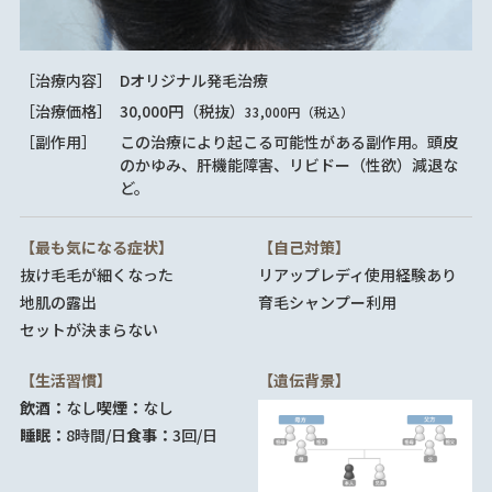
［治療内容］
Dオリジナル発毛治療
［治療価格］
30,000円（税抜）
33,000円（税込）
［副作用］
この治療により起こる可能性がある副作用。頭皮
のかゆみ、肝機能障害、リビドー（性欲）減退な
ど。
【最も気になる症状】
【自己対策】
抜け毛
毛が細くなった
リアップレディ使用経験あり
地肌の露出
育毛シャンプー利用
セットが決まらない
【生活習慣】
【遺伝背景】
飲酒：
なし
喫煙：
なし
睡眠：
8時間/日
食事：
3回/日