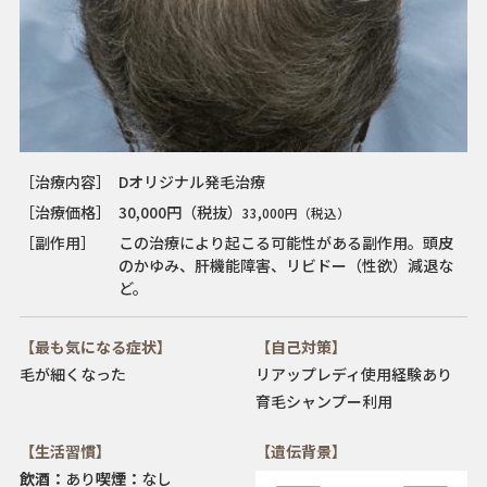
［治療内容］
Dオリジナル発毛治療
［治療価格］
30,000円（税抜）
33,000円（税込）
［副作用］
この治療により起こる可能性がある副作用。頭皮
のかゆみ、肝機能障害、リビドー（性欲）減退な
ど。
【最も気になる症状】
【自己対策】
毛が細くなった
リアップレディ使用経験あり
育毛シャンプー利用
【生活習慣】
【遺伝背景】
飲酒：
あり
喫煙：
なし