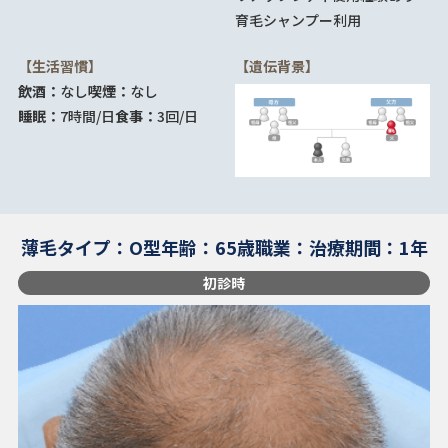
育毛シャンプー利用
【生活習慣】
【遺伝背景】
飲酒：
なし
喫煙：
なし
睡眠：
7時間/日
食事：
3回/日
薄毛タイプ：O型
年齢：65歳
職業：
治療期間：1年
初診時