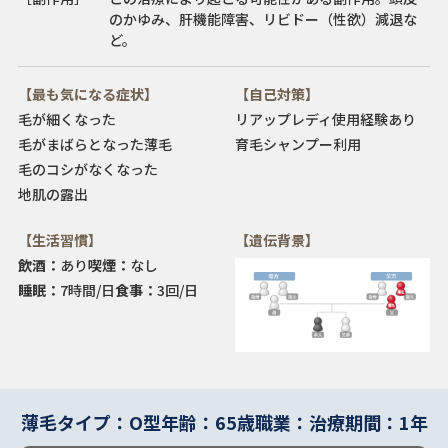
のかゆみ、肝機能障害、リビドー（性欲）減退な
ど。
【最も気になる症状】
【自己対策】
毛が細くなった
リアップレディ使用経験あり
毛がまばらとなった
薄毛
育毛シャンプー利用
毛のコシがなくなった
地肌の露出
【生活習慣】
【遺伝背景】
飲酒：
あり
喫煙：
なし
睡眠：
7時間/日
食事：
3回/日
薄毛タイプ：O型
年齢：65歳
職業：
治療期間：1年