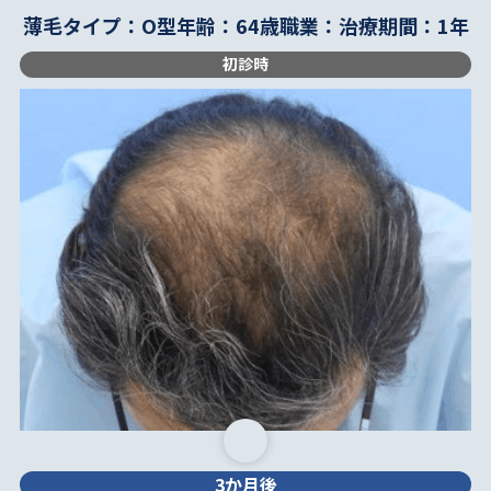
薄毛タイプ：O型
年齢：64歳
職業：
治療期間：1年
初診時
3か月後