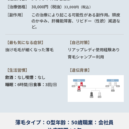
［治療価格］
30,000円（税抜）
33,000円（税込）
［副作用］
この治療により起こる可能性がある副作用。頭皮
のかゆみ、肝機能障害、リビドー（性欲）減退な
ど。
【最も気になる症状】
【自己対策】
抜け毛
毛が細くなった
薄毛
リアップレディ使用経験あり
育毛シャンプー利用
【生活習慣】
【遺伝背景】
飲酒：
なし
喫煙：
なし
睡眠：
6時間/日
食事：
3回/日
薄毛タイプ：O型
年齢：50歳
職業：会社員