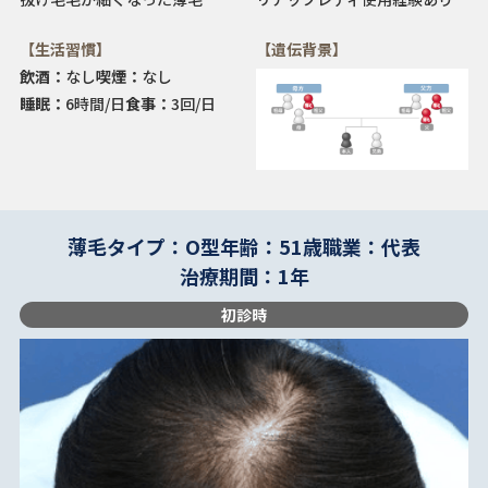
【生活習慣】
【遺伝背景】
飲酒：
なし
喫煙：
なし
睡眠：
6時間/日
食事：
3回/日
薄毛タイプ：O型
年齢：51歳
職業：代表
治療期間：1年
初診時