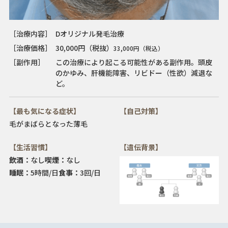
［治療内容］
Dオリジナル発毛治療
［治療価格］
30,000円（税抜）
33,000円（税込）
［副作用］
この治療により起こる可能性がある副作用。頭皮
のかゆみ、肝機能障害、リビドー（性欲）減退な
ど。
【最も気になる症状】
【自己対策】
毛がまばらとなった
薄毛
【生活習慣】
【遺伝背景】
飲酒：
なし
喫煙：
なし
睡眠：
5時間/日
食事：
3回/日