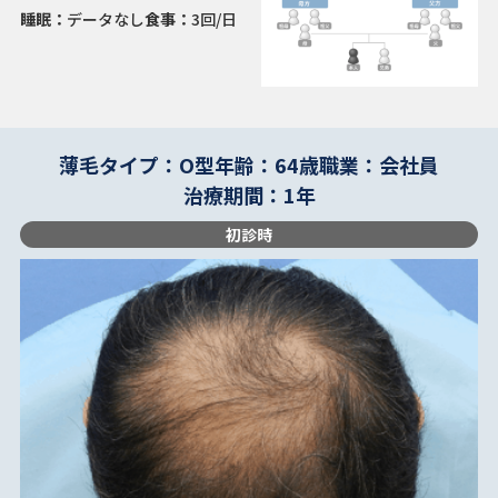
睡眠：
データなし
食事：
3回/日
薄毛タイプ：O型
年齢：64歳
職業：会社員
治療期間：1年
初診時