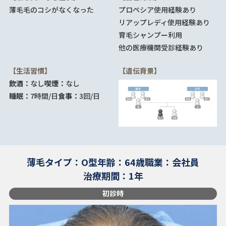
薄毛
毛のコシがなくなった
プロペシア使用経験あり
リアップレディ使用経験あり
育毛シャンプー利用
他の医療機関受診経験あり
【生活習慣】
【遺伝背景】
飲酒：
なし
喫煙：
なし
睡眠：
7時間/日
食事：
3回/日
薄毛タイプ：O型
年齢：64歳
職業：会社員
治療期間：1年
初診時