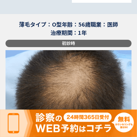
薄毛タイプ：O型
年齢：56歳
職業：医師
治療期間：1年
初診時