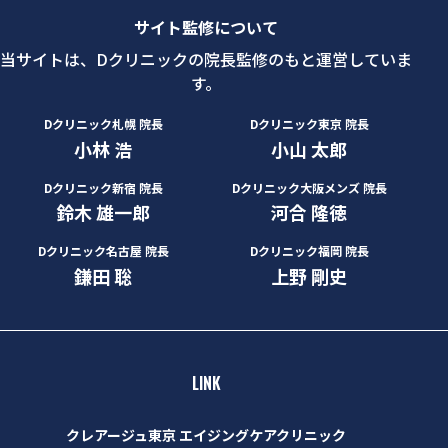
サイト監修について
当サイトは、Dクリニックの院長監修のもと運営していま
す。
Dクリニック札幌 院長
Dクリニック東京 院長
小林 浩
小山 太郎
Dクリニック新宿 院長
Dクリニック大阪メンズ 院長
鈴木 雄一郎
河合 隆徳
Dクリニック名古屋 院長
Dクリニック福岡 院長
鎌田 聡
上野 剛史
LINK
クレアージュ東京 エイジングケアクリニック