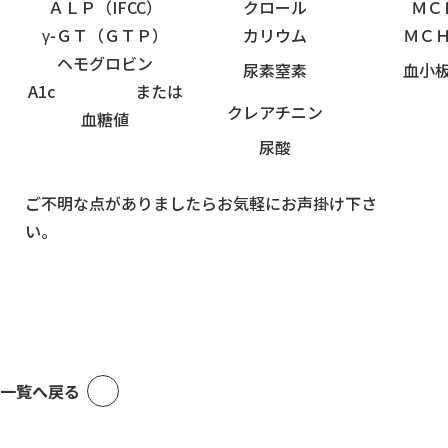
ＡＬＰ（IFCC）
クロール
ＭＣ
γ-ＧＴ（ＧＴＰ）
カリウム
ＭＣ
ヘモグロビン
尿素窒素
血小
A1c または
クレアチニン
血糖値
尿酸
ご不明な点がありましたらお気軽にお声掛け下さ
い。
一覧へ戻る