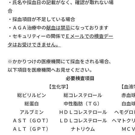
・氏名や採血日の記載がなく、確認が取れない場
合
・採血項目が不足している場合
・ＡＧＡ治療中の
献血は禁忌
になっております
・セキュリティーの関係で
Ｅメールでの検査デー
タはお受けできません。
※かかりつけの医療機関にて採血をされる場合、
以下項目を医療機関へお見せください。
必要検査項目
【生化学】
【血液
総ビリルビン
総コレステロール
赤血
総蛋白
中性脂肪（ＴＧ）
白血
アルブミン
ＨＤＬコレステロール
ヘモグロ
ＡＳＴ（ＧＯＴ）
ＬＤＬコレステロール
ヘマトク
ＡＬＴ（ＧＰＴ）
ナトリウム
ＭＣ