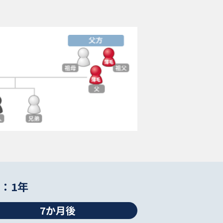
：1年
7か月後