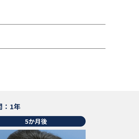
間：1年
5か月後