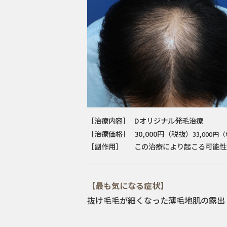
［治療内容］
Dオリジナル発毛治療
［治療価格］
30,000円（税抜）
33,000円
［副作用］
この治療により起こる可能性
【最も気になる症状】
抜け毛
毛が細くなった
薄毛
地肌の露出