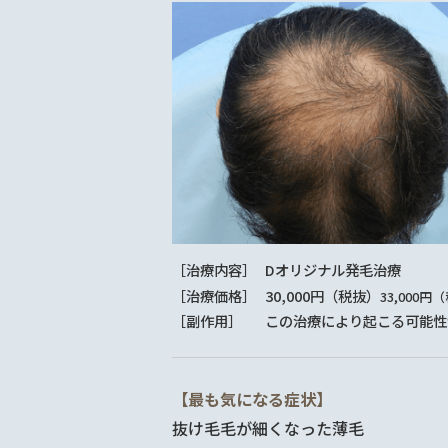
［治療内容］
Dオリジナル発毛治療
［治療価格］
30,000円（税抜）
33,000円
［副作用］
この治療により起こる可能性
【最も気になる症状】
抜け毛
毛が細くなった
薄毛