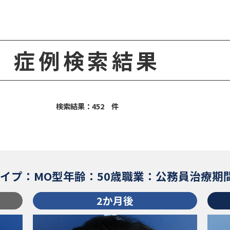
症例検索結果
検索結果：452 件
イプ：MO型
年齢：50歳
職業：公務員
治療期
2か月後