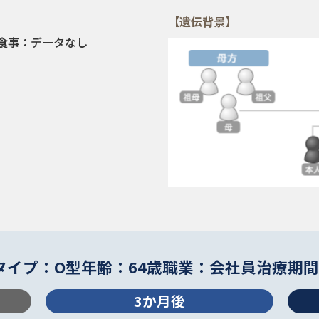
【遺伝背景】
食事：
データなし
タイプ：O型
年齢：64歳
職業：会社員
治療期間
3か月後