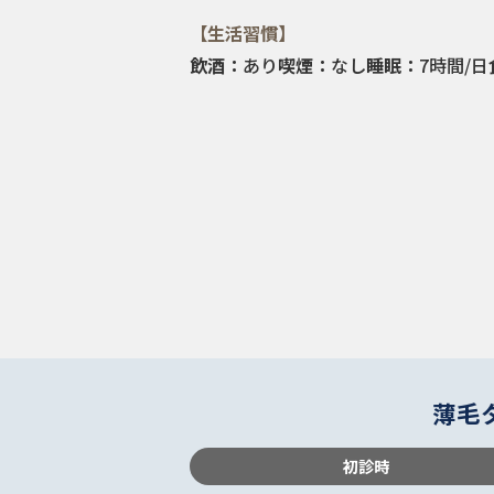
【生活習慣】
飲酒：
あり
喫煙：
なし
睡眠：
7時間/日
薄毛
初診時