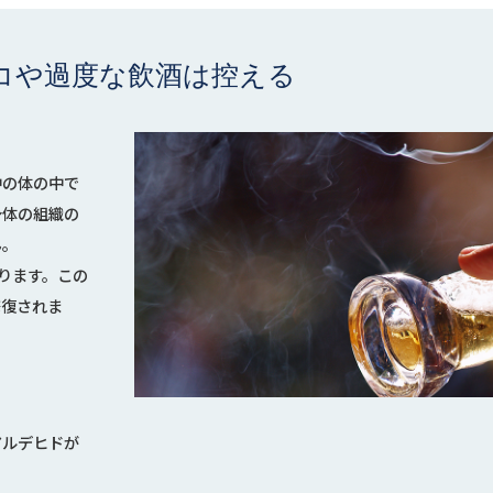
コや過度な飲酒は控える
中の体の中で
身体の組織の
ん。
ります。この
修復されま
アルデヒドが